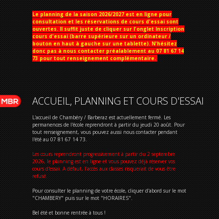
Le planning de la saison 2026/2027 est en ligne pour
consultation et les réservations de cours d'essai sont
ouvertes. Il suffit juste de cliquer sur l'onglet Inscription
cours d'essai (barre supérieure sur un ordinateur /
bouton en haut à gauche sur une tablette). N'hésitez
donc pas à nous contacter préalablement au 07 81 67 14
73 pour tout renseignement complémentaire.
ACCUEIL, PLANNING ET COURS D'ESSAI
L'accueil de Chambéry / Barberaz est actuellement fermé. Les
permanences de l'école reprendront à partir du jeudi 20 août. Pour
tout renseignement, vous pouvez aussi nous contacter pendant
l'été au 07 81 67 14 73.
Les cours reprendront progressivement à partir du 2 septembre
2026, le planning est en ligne et vous pouvez déjà réserver vos
cours d'essai. A défaut, l'accès aux classes risquerait de vous être
refusé.
Pour consulter le planning de votre école, cliquer d'abord sur le mot
"CHAMBERY" puis sur le mot "HORAIRES".
Bel été et bonne rentrée à tous !