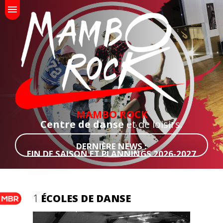
MAMBO ROCK
Centre de danse
et de loisirs.
DERNIÈRE NEWS :
FIN DE SAISON ET PLANNINGS 2026-2027
1
ÉCOLES DE DANSE